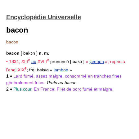
Encyclopédie Universelle
bacon
bacon
bacon
[ bekɔn ]
n. m.
e
e
• 1834;
XIII
au
XVIII
prononcé [ bakɔ̃ ]
«
jambon
»; repris à
e
l'
angl.
XIX
;
frq.
bakko
«
jambon
»
1
♦
Lard fumé, assez maigre, consommé en tranches fines
généralement frites.
Œufs au bacon.
2
♦
Plus cour.
En France, Filet de porc fumé et maigre.