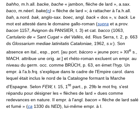
bahho,
m.h.all.
backe, bache
« jambon, flèche de lard », a.sax.
baco,
m.néerl.
bake(
n
)
« flèche de lard »; à rattacher à l'a.h.all.
bah,
a.nord.
bak,
anglo-sax.
boec,
angl.
back
« dos », v.
back.
Le
mot est attesté dans le domaine gallo-roman (
supra
et a.prov.
bacon
1157, Avignon ds PANSIER, t. 3) et cat.
bacco
(1063,
Cartulario de
«
Sant Cugat
»
del Vallés,
éd. Rius Serra, t. 2, p. 663
ds
Glossarium mediae latinitatis Cataloniae,
1962,
s.v.
). Son
e
absence en ital., esp., port. [au port.
bácoro
« jeune porc » XII
s.,
MACH. attribue une orig. ar.] et rhéto-roman excluent un empr. au
niveau du germ. occ. comme BRÜCH, p. 63, en émet l'hyp. Un
empr. à l'a.b.frq. s'explique dans le cadre de l'Empire carol. dans
lequel était inclus le nord de la Catalogne formant la Marche
re
d'Espagne. Selon
FEW,
t. 15, 1
part., p. 29b le mot frq. s'est
répandu pour désigner les « flèches de lard » dues comme
redevances en nature. II empr. à l'angl.
bacon
« flèche de lard salé
et fumé » (
ca
1330 ds
NED
), lui-même empr. à I.