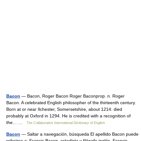
Bacon
— Bacon, Roger Bacon Roger Baconprop. n. Roger
Bacon. A celebrated English philosopher of the thirteenth century.
Born at or near Ilchester, Somersetshire, about 1214: died
probably at Oxford in 1294. He is credited with a recognition of
the… …
The Collaborative International Dictionary of English
Bacon
— Saltar a navegación, búsqueda El apellido Bacon puede
referirse a: Francis Bacon, estadista y filósofo inglés. Francis