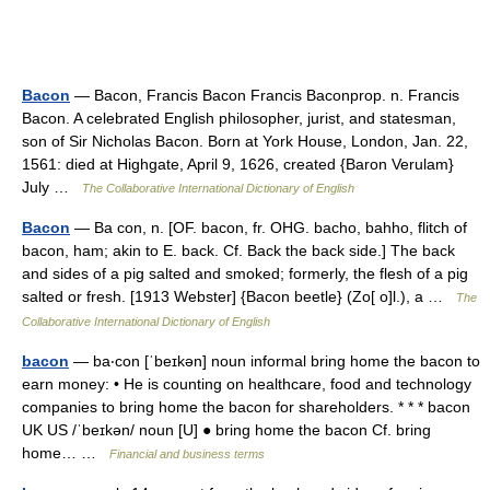
Bacon
— Bacon, Francis Bacon Francis Baconprop. n. Francis
Bacon. A celebrated English philosopher, jurist, and statesman,
son of Sir Nicholas Bacon. Born at York House, London, Jan. 22,
1561: died at Highgate, April 9, 1626, created {Baron Verulam}
July …
The Collaborative International Dictionary of English
Bacon
— Ba con, n. [OF. bacon, fr. OHG. bacho, bahho, flitch of
bacon, ham; akin to E. back. Cf. Back the back side.] The back
and sides of a pig salted and smoked; formerly, the flesh of a pig
salted or fresh. [1913 Webster] {Bacon beetle} (Zo[ o]l.), a …
The
Collaborative International Dictionary of English
bacon
— ba‧con [ˈbeɪkən] noun informal bring home the bacon to
earn money: • He is counting on healthcare, food and technology
companies to bring home the bacon for shareholders. * * * bacon
UK US /ˈbeɪkən/ noun [U] ● bring home the bacon Cf. bring
home… …
Financial and business terms