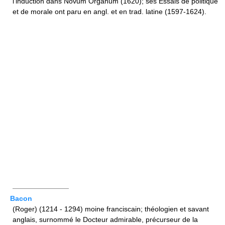
l'induction dans Novum Organum (1620); ses Essais de politique
et de morale ont paru en angl. et en trad. latine (1597-1624).
————————
Bacon
(Roger) (1214 - 1294) moine franciscain; théologien et savant
anglais, surnommé le Docteur admirable, précurseur de la