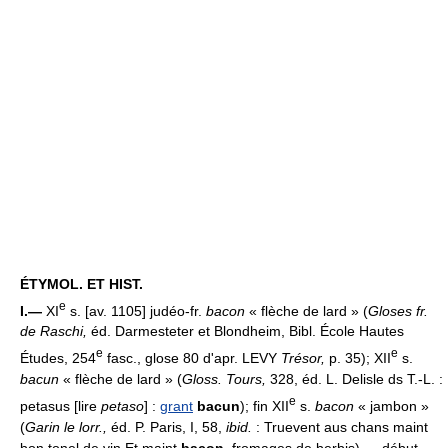
ÉTYMOL. ET HIST.
e
I.—
XI
s. [av. 1105] judéo-fr.
bacon
« flèche de lard » (
Gloses fr.
de Raschi,
éd. Darmesteter et Blondheim, Bibl. École Hautes
e
e
Études, 254
fasc., glose 80 d'apr. LEVY
Trésor,
p. 35); XII
s.
bacun
« flèche de lard » (
Gloss. Tours,
328, éd. L. Delisle ds T.-L. :
e
petasus [lire
petaso
] :
grant
bacun
); fin XII
s.
bacon
« jambon »
(
Garin le lorr.,
éd. P. Paris, I, 58,
ibid.
: Truevent aus chans maint
bon tonel de vin Et maint
bacon
, fromages de berbis) — début