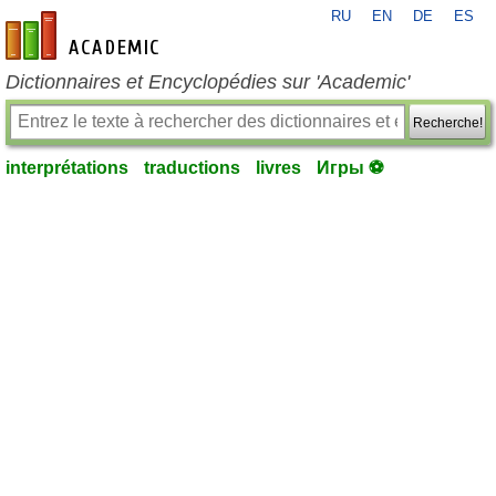
RU
EN
DE
ES
fr-academic.com
Dictionnaires et Encyclopédies sur 'Academic'
Recherche!
interprétations
traductions
livres
Игры ⚽