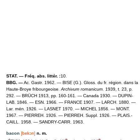
STAT. — Fréq. abs. littér. :
10.
BBG. —
Ac. Gastr. 1962. — BISE (G.). Gloss. du fr. région. dans la
Haute-Broye fribourgeoise.
Archivum romanicum.
1939, t. 23, p.
292. — BRÜCH 1913, pp. 160-161. — Canada 1930. — DUPIN-
LAB. 1846. — ESN. 1966. — FRANCE 1907. — LARCH. 1880. —
Lar. mén. 1926. — LASNET 1970. — MICHEL 1856. — MONT.
1967. — PIERREH. 1926. — PIERREH. Suppl. 1926. — PLAIS.-
CAILL. 1958. — SANDRY-CARR. 1963.
bacon
[bekɔn]
n. m.
e
e