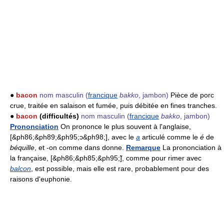
●
bacon
nom masculin
(
francique
bakko
, jambon)
Pièce de porc
crue, traitée en salaison et fumée, puis débitée en fines tranches.
●
bacon
(difficultés)
nom masculin
(
francique
bakko
, jambon)
Prononciation
On prononce le plus souvent à l'anglaise,
[&ph86;&ph89;&ph95;ɔ&ph98;], avec le
a
articulé comme le
é
de
béquille
, et -on comme dans donne.
Remarque
La prononciation à
la française, [&ph86;&ph85;&ph95;̃], comme pour rimer avec
balcon
, est possible, mais elle est rare, probablement pour des
raisons d'euphonie.