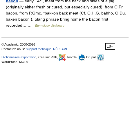
bacon
— early 14c., meat from the back and sides of a pig
(originally either fresh or cured, but especially cured), from O.Fr.
bacon, from P.Gmc. *bakkon back meat (Cf. O.H.G. bahho, O.Du.
baken bacon ). Slang phrase bring home the bacon first
recorded… …
Etymology dictionary
© Academic, 2000-2026
18+
Contactez-nous:
Support technique
,
RÉCLAME
Dictionnaires exportation
, créé sur PHP,
Joomla,
Drupal,
WordPress, MODx.