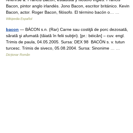
Bacon, pintor anglo irlandés. Jono Bacon, escritor británico. Kevin
Bacon, actor. Roger Bacon, filósofo. El término bacón o… …
Wikipedia Español
bacon
— BÁCON s.n. (Rar) Carne sau costiţă de porc dezosată,
sărată şi afumată (tăiată în felii subţiri). [pr.: béicăn] – cuv. engl.
Trimis de paula, 04.05.2005. Sursa: DEX 98 BACÓN s. v. tutun
turcesc. Trimis de siveco, 05.08.2004. Sursa: Sinonime … …
Dicționar Român