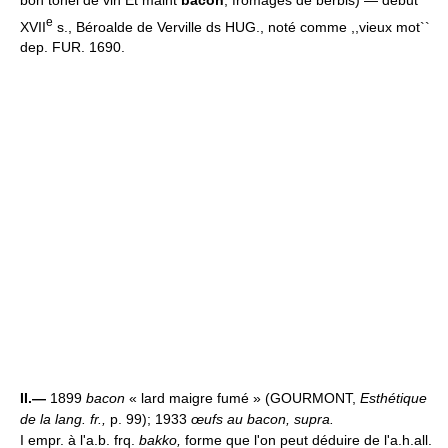
e
XVII
s., Béroalde de Verville ds HUG., noté comme ,,vieux mot``
dep. FUR. 1690.
II.—
1899
bacon
« lard maigre fumé » (GOURMONT,
Esthétique
de la lang. fr.,
p. 99); 1933
œufs au bacon, supra.
I empr. à l'a.b. frq.
bakko,
forme que l'on peut déduire de l'a.h.all.