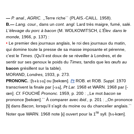
—
P. anal.,
AGRIC.
,,Terre riche`` (PLAIS.-CAILL. 1958).
B.—
Lang. cour.,
dans un
cont. angl.
Lard très maigre, fumé, salé.
L'élevage du porc à bacon
(M. WOLKOWITSCH,
L'Élev. dans le
monde,
1966, p. 137) :
•
Le premier des journaux anglais, le roi des journaux du matin,
qui domine toute la presse de sa masse imposante et pérenne,
c'est le
Times.
(Qu'il est doux de se réveiller à Londres, et de
sentir sur ses genoux le poids du
Times,
tandis que les
œufs au
bacon
grésillent sur la table).
MORAND,
Londres,
1933, p. 273.
PRONONC. :
[
] ou [bekœn].
Pt
ROB. et ROB.
Suppl.
1970
transcrivent la finale par [-
],
Pt Lar.
1968 et WARN. 1968 par [-
œn].
Cf.
FOUCHÉ
Prononc.
1959, p. 200 : ,,Le mot
bacon
se
prononce [bekœn].`` À comparer avec
ibid.,
p. 201 : ,,On prononce
[
] dans
Bacon,
lorsqu'il s'agit du moine ou du chancelier anglais.``
re
Noter que WARN. 1968 note [
] ouvert pour la 1
syll. [
-kœn].