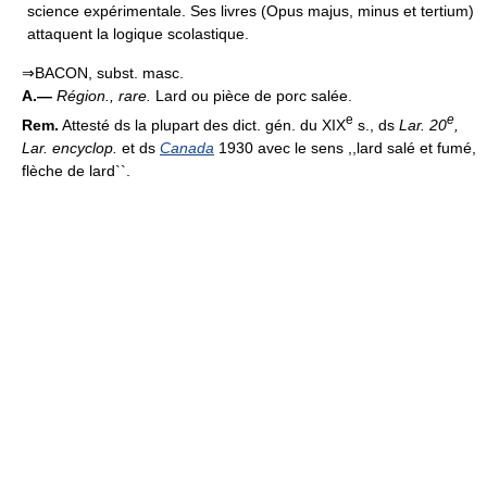
science expérimentale. Ses livres (Opus majus, minus et tertium)
attaquent la logique scolastique.
⇒BACON, subst. masc.
A.—
Région., rare.
Lard ou pièce de porc salée.
e
e
Rem.
Attesté ds la plupart des dict. gén. du XIX
s., ds
Lar. 20
,
Lar. encyclop.
et ds
Canada
1930 avec le sens ,,lard salé et fumé,
flèche de lard``.