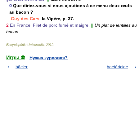
0
Que diriez-vous si nous ajoutions à ce menu deux œufs
au bacon ?
Guy des Cars,
la Vipère, p. 37.
2
En France, Filet de porc fumé et maigre.
||
Un plat de lentilles au
bacon.
Encyclopédie Universelle
.
2012
.
Игры ⚽
Нужна курсовая?
bâcler
bactéricide