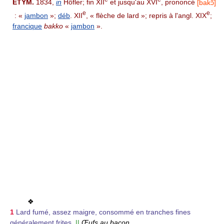
ÉTYM.
1834,
in
Höfler; fin XII
et jusqu'au XVI
, prononcé
[bakɔ̃]
e
e
: «
jambon
»;
déb
. XII
, « flèche de lard »; repris à l'angl. XIX
;
francique
bakko
«
jambon
».
❖
1
Lard fumé, assez maigre, consommé en tranches fines
généralement frites.
||
Œufs au bacon.